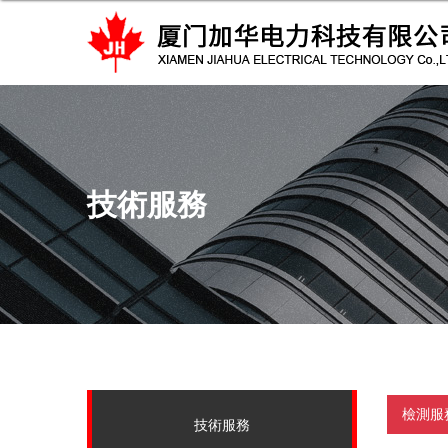
技術服務
檢測服
技術服務