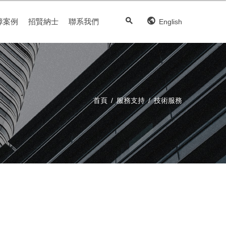
障案例
招賢納士
聯系我們
English
首頁
/
服務支持
/
技術服務