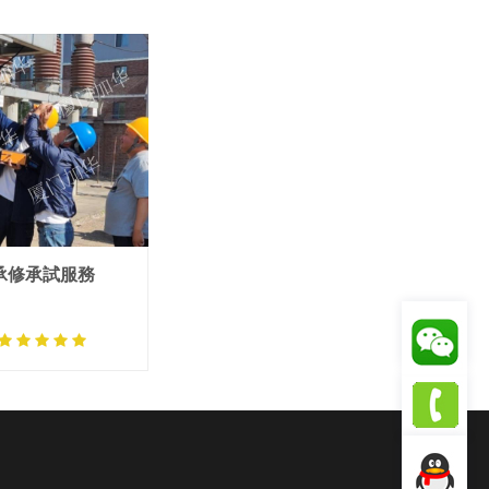
承修承試服務
聯系我們
總機：0591-83302478
分機：
708 售後服務
聯系我
201 商務支持
801 技術支持