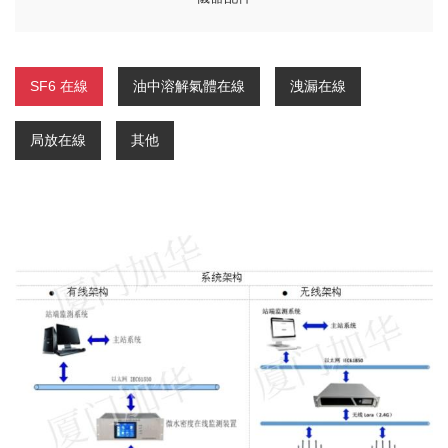
SF6 在線
油中溶解氣體在線
洩漏在線
局放在線
其他