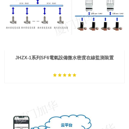
JHZX-1系列SF6電氣設備微水密度在線監測裝置