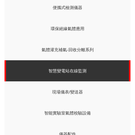
便攜式檢測儀器
環保絕緣氣體應用
氣體灌充補氣-回收分離系列
智慧變電站在線監測
現場儀表/變送器
智能實驗室氣體校驗設備
儀器配件