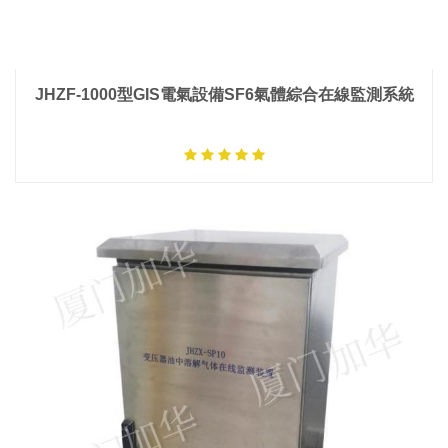
JHZF-1000型GIS電氣設備SF6氣體綜合在線監測系統