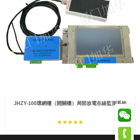
JHZY-100環網櫃（開關櫃）局部放電在線監測系統
聯系我們
總機：0591-83302478
分機：