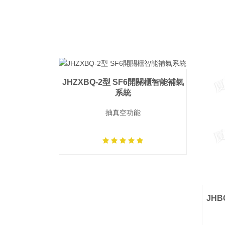
JHZXBQ-2型 SF6開關櫃智能補氣
系統
抽真空功能
JH