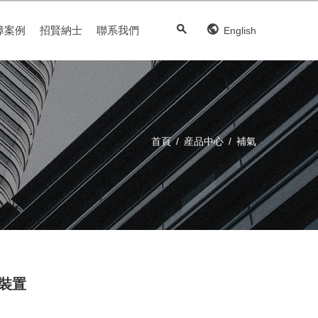
障案例
招賢納士
聯系我們
English
首頁
/
産品中心
/
補氣
氣裝置