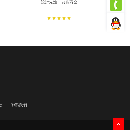
設計先進，功能齊全
總機：0591-83302478
分機：
708 售後服務
聯系我
201 商務支持
801 技術支持
們
士
聯系我們