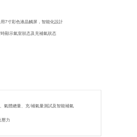
采用7寸彩色液晶觸屏，智能化設計
實時顯示氣室狀态及充補氣狀态
、氣體總量、充/補氣量測試及智能補氣
及壓力