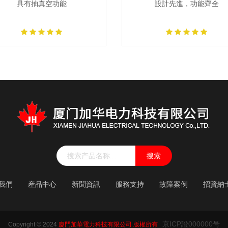
具有抽真空功能
設計先進，功能齊全
搜索
我們
産品中心
新聞資訊
服務支持
故障案例
招賢納
京ICP證000000号
Copyright © 2024
廈門加華電力科技有限公司 版權所有